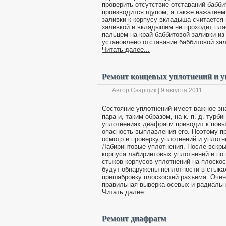
проверить отсутствие отставаний бабби
производится щупом, а также нажатием 
заливки к корпусу вкладыша считается
заливкой и вкладышем не проходит пла
пальцем на край баббитовой заливки из
установлено отставание баббитовой зали
Читать далее...
Ремонт концевых уплотнений и 
Автор Сварщик | 9 августа 2011
Состояние уплотнений имеет важное зна
пара и, таким образом, на к. п. д. тур
уплотнениях диафрагм приводит к повы
опасность выплавления его. Поэтому п
осмотр и проверку уплотнений и уплот
Лабиринтовые уплотнения. После вскры
корпуса лабиринтовых уплотнений и по 
стыков корпусов уплотнений на плоско
будут обнаружены неплотности в стыках
пришабровку плоскостей разъема. Очен
правильная выверка осевых и радиальн
Читать далее...
Ремонт диафрагм