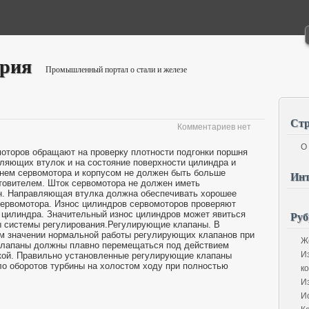
ория
Промышленный портал о стали и железе
Ст
Комментариев нет
О
оторов обращают на проверку плотности подгонки поршня
вляющих втулок и на состояние поверхности цилиндра и
нем сервомотора и корпусом не должен быть больше
Инт
отовителем. Шток сервомотора не должен иметь
ин. Направляющая втулка должна обеспечивать хорошее
сервомотора. Износ цилиндров сервомоторов проверяют
Руб
 цилиндра. Значительный износ цилиндров может явиться
ы системы регулирования.Регулирующие клапаны. В
м значении нормальной работы регулирующих клапанов при
Ж
клапаны должны плавно перемещаться под действием
И
дкой. Правильно установленные регулирующие клапаны
о оборотов турбины на холостом ходу при полностью
к
И
И