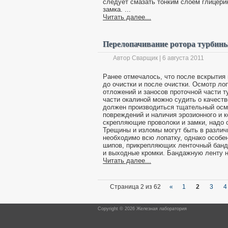
следует смазать тонким слоем глицери
замка. ...
Читать далее...
Перелопачивание ротора турбин
Автор Сварщик | 6 августа 2011
Ранее отмечалось, что после вскрытия
до очистки и после очистки. Осмотр ло
отложений и заносов проточной части 
части окалиной можно судить о качеств
должен производиться тщательный осм
повреждений и наличия эрозионного и к
скрепляющие проволоки и замки, надо 
Трещины и изломы могут быть в различ
необходимо всю лопатку, однако особе
шипов, прикрепляющих ленточный банд
и выходные кромки. Бандажную ленту на
Читать далее...
Страница 2 из 62
«
1
2
3
4
Copyright © 2026 Железная лаборатория