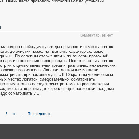
на. Очень часто проволоку протаскивают до установки
ы
Комментариев нет
 цилиндров необходимо дважды произвести осмотр лопаток:
паток до очистки позволяет выявить характер солевых
турбины. По солевым отложениям и по заносам проточной
е пара и о состоянии паропроводов. После очистки лопаток
отр их с целью выявления трещин, различных механических
оррозионного износов. Лопатки, ленточные бандажи,
осматривать при помощи лупы с 8-10-кратным увеличением.
ных местах лопаток, следовательно, осматривать
нно внимательно следует осмотреть места расположения
аж, места отверстий для скрепляющей проволоки, входные
до осматривать у ...
5
»
...
Последняя »