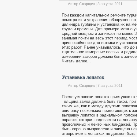
Автор Сварщик | 8 августа 2011
При каждом капитальном ремонте турб
осмотра их и устранения обнаруженных
цилиндра турбины и установка их на ме
труда и времени. Для примера можно у
средней мощности занимает не менее 3-
занимая почти на весь этот период мос
приспособление для выемки и установк
этих работ. Ранее указывалось, что до
тщательное измерение осевых и радиа
измерений зазоров должны быть занесе
Читать далее...
Установка лопаток
Автор Сварщик | 7 августа 2011
После установки лопаток приступают к 
Толщина замка должна быть такой, при 
таким же, как и между другими лопатк
опиловку нескольких прилегающих к замк
выправку лопаток в радиальном полож
оправки, которая надевается на лопатк
проволочных и ленточных бандажей. Пр
быть хорошо выправлена и очищена наж
отверстием в лопатках не должен быть