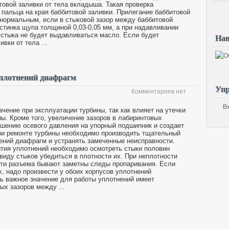
товой заливки от тела вкладыша. Такая проверка
пальца на края баббитовой заливки. Прилегание баббитовой
 нормальным, если в стыковой зазор между баббитовой
стинка щупа толщиной 0,03-0,05 мм, а при надавливании
 стыка не будет выдавливаться масло. Если будет
Нав
вки от тела ...
уплотнений диафрагм
Упр
Комментариев нет
В
чение при эксплуатации турбины, так как влияет на утечки
бины. Кроме того, увеличение зазоров в лабиринтовых
шению осевого давления на упорный подшипник и создает
ри ремонте турбины необходимо производить тщательный
нений диафрагм и устранять замеченные неисправности.
тия уплотнений необходимо осмотреть стыки половин
виду стыков убедиться в плотности их. При неплотности
сти разъема бывают заметны следы пропаривания. Если
, надо произвести у обоих корпусов уплотнений
ь важное значение для работы уплотнений имеет
ых зазоров между ...