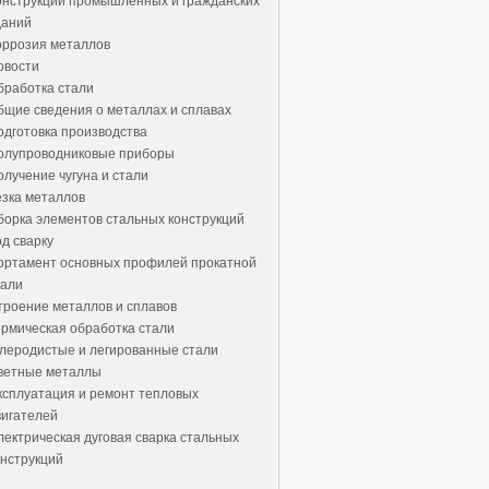
онструкции промышленных и гражданских
даний
оррозия металлов
овости
бработка стали
бщие сведения о металлах и сплавах
одготовка производства
олупроводниковые приборы
олучение чугуна и стали
езка металлов
борка элементов стальных конструкций
од сварку
ортамент основных профилей прокатной
тали
троение металлов и сплавов
ермическая обработка стали
глеродистые и легированные стали
ветные металлы
ксплуатация и ремонт тепловых
вигателей
лектрическая дуговая сварка стальных
онструкций