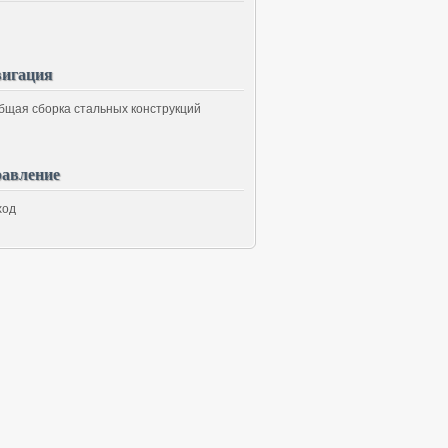
игация
авление
ход