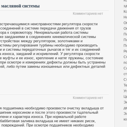
К
и масляной системы
з
К
Комментариев нет
Н
О
о встречающимися неисправностями регулятора скорости
соединений в системе передачи движения от грузов
О
тора к сервомотору. Ненормальная работа системы
П
же заеданиями в соединениях кинематической системы
П
устройствах между регулятором, золотниками и
истемы регулирования турбины необходимо производить
П
и и системы передаточных рычагов и тяг и их соединений
Р
 износа, заеданий и искривлений. У регулятора скорости
С
 муфты и ее износ, крепление и натяг пружины, состояние
при осмотре и измерениях дефекты должны быть устранены
п
лей, либо путем замены изношенных или дефектных деталей
С
с
С
Т
У
Ц
Комментариев нет
Э
я подшипника необходимо произвести очистку вкладыша от
д
шипник керосином и после этого произвести тщательный
Э
пени и характера износа. При нормальной работе
к
баббитовая заливка вкладыша не имеет никаких рисок,
х повреждений. При осмотре подшипников необходимо