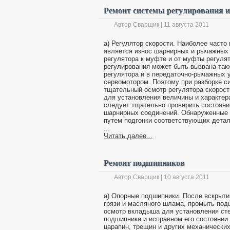
Ремонт системы регулирования 
Автор Сварщик | 11 августа 2011
а) Регулятор скорости. Наиболее част
является износ шарнирных и рычажных 
регулятора к муфте и от муфты регуля
регулирования может быть вызвана так
регулятора и в передаточно-рычажных 
сервомотором. Поэтому при разборке с
тщательный осмотр регулятора скорост
для установления величины и характера
следует тщательно проверить состояние
шарнирных соединений. Обнаруженные 
путем подгонки соответствующих дета
...
Читать далее...
Ремонт подшипников
Автор Сварщик | 10 августа 2011
а) Опорные подшипники. После вскрыти
грязи и масляного шлама, промыть под
осмотр вкладыша для установления сте
подшипника и исправном его состоянии 
царапин, трещин и других механически