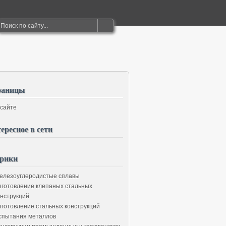
раницы
 сайте
ересное в сети
рики
елезоуглеродистые сплавы
зготовление клепаных стальных
онструкций
зготовление стальных конструкций
спытания металлов