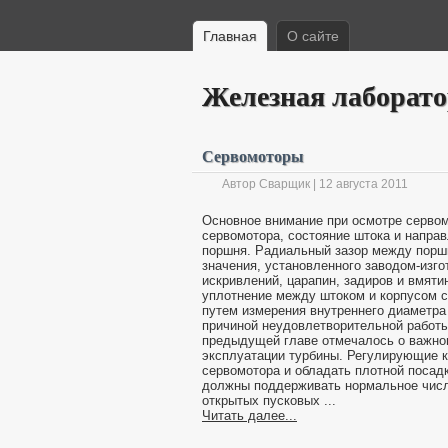
Главная
О сайте
Железная лаборат
Сервомоторы
Автор Сварщик | 12 августа 2011
Основное внимание при осмотре сервом
сервомотора, состояние штока и напра
поршня. Радиальный зазор между порш
значения, установленного заводом-изг
искривлений, царапин, задиров и вмят
уплотнение между штоком и корпусом 
путем измерения внутреннего диаметра
причиной неудовлетворительной работ
предыдущей главе отмечалось о важно
эксплуатации турбины. Регулирующие 
сервомотора и обладать плотной поса
должны поддерживать нормальное числ
открытых пусковых ...
Читать далее...