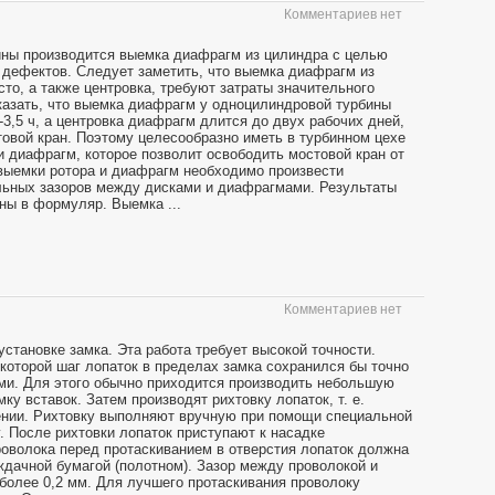
Комментариев нет
ины производится выемка диафрагм из цилиндра с целью
 дефектов. Следует заметить, что выемка диафрагм из
сто, а также центровка, требуют затраты значительного
казать, что выемка диафрагм у одноцилиндровой турбины
3,5 ч, а центровка диафрагм длится до двух рабочих дней,
товой кран. Поэтому целесообразно иметь в турбинном цехе
и диафрагм, которое позволит освободить мостовой кран от
 выемки ротора и диафрагм необходимо произвести
льных зазоров между дисками и диафрагмами. Результаты
ны в формуляр. Выемка ...
Комментариев нет
установке замка. Эта работа требует высокой точности.
которой шаг лопаток в пределах замка сохранился бы точно
ами. Для этого обычно приходится производить небольшую
у вставок. Затем производят рихтовку лопаток, т. е.
ении. Рихтовку выполняют вручную при помощи специальной
у. После рихтовки лопаток приступают к насадке
оволока перед протаскиванием в отверстия лопаток должна
дачной бумагой (полотном). Зазор между проволокой и
 более 0,2 мм. Для лучшего протаскивания проволоку