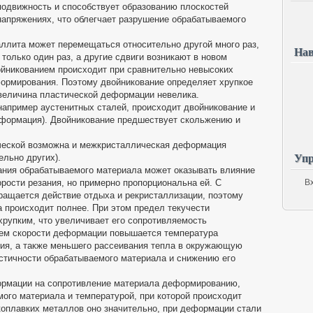
 подвижность и способствует образованию плоскостей
апряжениях, что облегчает разрушение обрабатываемого
аллита может перемещаться относительно другой много раз,
Нав
 только один раз, а другие сдвиги возникают в новом
йникованием происходит при сравнительно невысоких
ормирования. Поэтому двойникование определяет хрупкое
величина пластической деформации невелика.
апример аустенитных сталей, происходит двойникование и
еформация). Двойникование предшествует скольжению и
ической возможна и межкристаллическая деформация
Упр
ельно других).
ания обрабатываемого материала может оказывать влияние
рости резания, но примерно пропорциональна ей. С
В
ащается действие отдыха и рекристаллизации, поэтому
 происходит полнее. При этом предел текучести
хрупким, что увеличивает его сопротивляемость
ем скорости деформации повышается температура
ния, а также меньшего рассеивания тепла в окружающую
астичности обрабатываемого материала и снижению его
ормации на сопротивление материала деформированию,
ого материала и температурой, при которой происходит
оплавких металлов оно значительно, при деформации стали