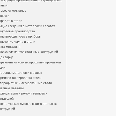
онструкции промышленных и гражданских
даний
оррозия металлов
овости
бработка стали
бщие сведения о металлах и сплавах
одготовка производства
олупроводниковые приборы
олучение чугуна и стали
езка металлов
борка элементов стальных конструкций
од сварку
ортамент основных профилей прокатной
тали
троение металлов и сплавов
ермическая обработка стали
глеродистые и легированные стали
ветные металлы
ксплуатация и ремонт тепловых
вигателей
лектрическая дуговая сварка стальных
онструкций