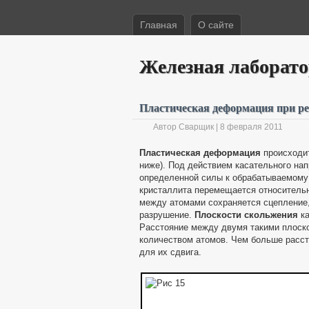
Главная
О сайте
Железная лаборат
Пластическая деформация при ре
Автор Сварщик | 8 февраля 2011
Пластическая деформация
происходит
ниже). Под действием касательного на
определенной силы к обрабатываемому 
кристаллита перемещается относительн
между атомами сохраняется сцепление
разрушение.
Плоскости скольжения
ка
Расстояние между двумя такими плоск
количеством атомов. Чем больше расст
для их сдвига.