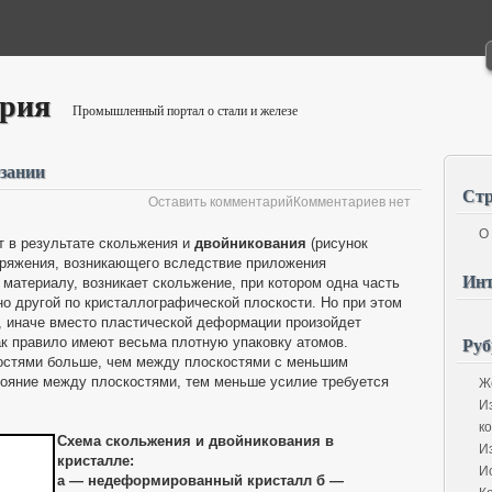
ория
Промышленный портал о стали и железе
зании
Ст
Оставить комментарий
Комментариев нет
Перейти к комментариям
О
 в результате скольжения и
двойникования
(рисунок
пряжения, возникающего вследствие приложения
Инт
материалу, возникает скольжение, при котором одна часть
о другой по кристаллографической плоскости. Но при этом
, иначе вместо пластической деформации произойдет
Руб
к правило имеют весьма плотную упаковку атомов.
остями больше, чем между плоскостями с меньшим
ояние между плоскостями, тем меньше усилие требуется
Ж
И
к
Схема скольжения и двойникования в
И
кристалле:
И
а — недеформированный кристалл б —