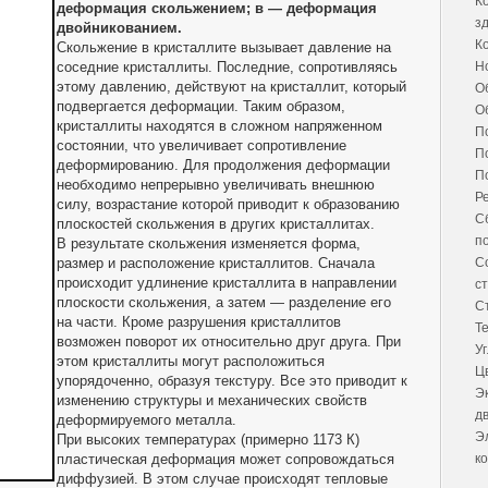
К
деформация скольжением; в — деформация
з
двойникованием.
К
Скольжение в кристаллите вызывает давление на
соседние кристаллиты. Последние, сопротивляясь
Н
этому давлению, действуют на кристаллит, который
О
подвергается деформации. Таким образом,
О
кристаллиты находятся в сложном напряженном
П
состоянии, что увеличивает сопротивление
П
деформированию. Для продолжения деформации
П
необходимо непрерывно увеличивать внешнюю
Р
силу, возрастание которой приводит к образованию
С
плоскостей скольжения в других кристаллитах.
п
В результате скольжения изменяется форма,
размер и расположение кристаллитов. Сначала
С
происходит удлинение кристаллита в направлении
с
плоскости скольжения, а затем — разделение его
С
на части. Кроме разрушения кристаллитов
Т
возможен поворот их относительно друг друга. При
У
этом кристаллиты могут расположиться
Ц
упорядоченно, образуя текстуру. Все это приводит к
Э
изменению структуры и механических свойств
д
деформируемого металла.
Э
При высоких температурах (примерно 1173 К)
пластическая деформация может сопровождаться
к
диффузией. В этом случае происходят тепловые