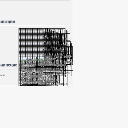
игация
авление
ход