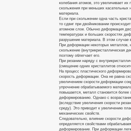
колебания атомов, это увеличивает их
скольжения при меньших касательных н
материала.
Если при скольжении одна часть крист
то сдвиг при двойниковании происходит
атомном слое. Обычно деформация дво
температурах и больших скоростях деф
разрушение материала. В этом случае 
При деформации некоторых металлов, н
скольжение (внутрикристаллическая д
поэтому облегчает его.
При резании наряду с внутрикристалл
(смещение одних кристаллитов относит
На процесс пластического деформиров
скорость деформации. Она не равна ско
увеличением скорости деформации сокр
упрочнение обрабатываемого материала
повышается, металл становится более 
деформированию. Однако с возрастани
(вследствие увеличения скорости реза
среду). Это приводит к увеличению пл
механических свойств.
Следовательно, влияние скорости деф
определяется свойствами обрабатываем
деформирование. При деформации легк