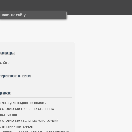
раницы
 сайте
ересное в сети
рики
елезоуглеродистые сплавы
зготовление клепаных стальных
онструкций
зготовление стальных конструкций
спытания металлов