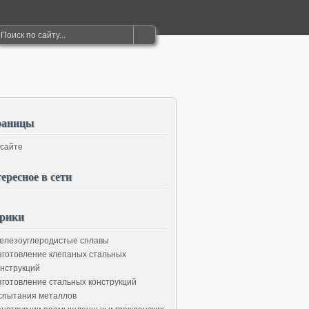
раницы
 сайте
ересное в сети
рики
елезоуглеродистые сплавы
зготовление клепаных стальных
онструкций
зготовление стальных конструкций
спытания металлов