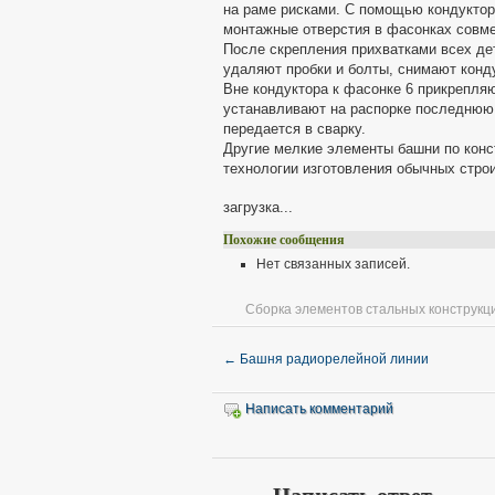
на раме рисками. С помощью кондуктора
монтажные отверстия в фасонках совм
После скрепления прихватками всех дет
удаляют пробки и болты, снимают конду
Вне кондуктора к фасонке 6 прикрепля
устанавливают на распорке последнюю 
передается в сварку.
Другие мелкие элементы башни по конст
технологии изготовления обычных стро
загрузка...
Похожие сообщения
Нет связанных записей.
Сборка элементов стальных конструкци
←
Башня радиорелейной линии
Написать комментарий
Написать ответ