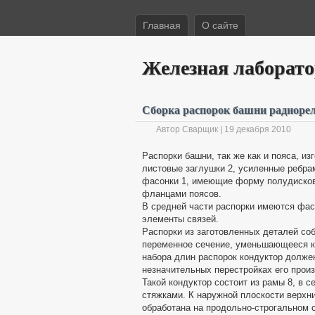
Главная
О сайте
Железная лаборат
Сборка распорок башни радиоре
Автор Сварщик | 19 декабря 2010
Распорки башни, так же как и пояса, из
листовые заглушки 2, усиленные ребра
фасонки 1, имеющие форму полудисков
фланцами поясов.
В средней части распорки имеются фасон
элементы связей.
Распорки из заготовленных деталей соб
переменное сечение, уменьшающееся кв
набора длин распорок кондуктор долж
незначительных перестройках его прои
Такой кондуктор состоит из рамы 8, в 
стяжками. К наружной плоскости верхн
обработана на продольно-строгальном с