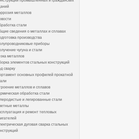
онструкции промышленных и гражданских
даний
оррозия металлов
овости
бработка стали
бщие сведения о металлах и сплавах
одготовка производства
олупроводниковые приборы
олучение чугуна и стали
езка металлов
борка элементов стальных конструкций
од сварку
ортамент основных профилей прокатной
тали
троение металлов и сплавов
ермическая обработка стали
глеродистые и легированные стали
ветные металлы
ксплуатация и ремонт тепловых
вигателей
лектрическая дуговая сварка стальных
онструкций