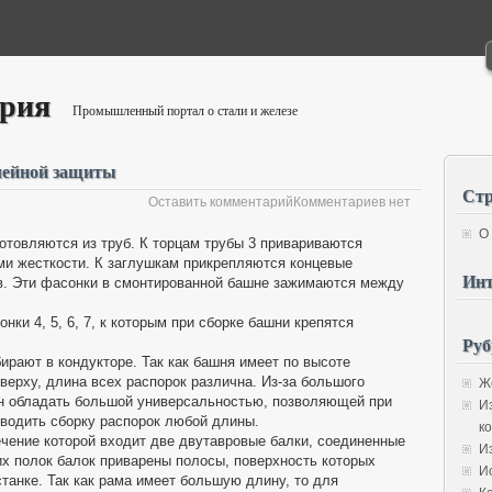
ория
Промышленный портал о стали и железе
лейной защиты
Ст
Оставить комментарий
Комментариев нет
Перейти к комментариям
О
готовляются из труб. К торцам трубы 3 привариваются
ми жесткости. К заглушкам прикрепляются концевые
Инт
. Эти фасонки в смонтированной башне зажимаются между
ки 4, 5, 6, 7, к которым при сборке башни крепятся
Руб
ирают в кондукторе. Так как башня имеет по высоте
ерху, длина всех распорок различна. Из-за большого
Ж
ен обладать большой универсальностью, позволяющей при
И
зводить сборку распорок любой длины.
к
сечение которой входит две двутавровые балки, соединенные
И
их полок балок приварены полосы, поверхность которых
И
танке. Так как рама имеет большую длину, то для