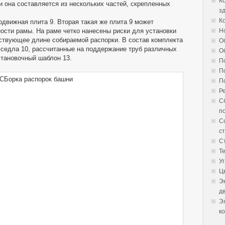
К
 она составляется из нескольких частей, скрепленных
з
К
одвижная плита 9. Вторая такая же плита 9 может
ости рамы. На раме четко нанесены риски для установки
Н
ствующее длине собираемой распорки. В состав комплекта
О
 седла 10, рассчитанные на поддержание труб различных
О
становочный шаблон 13.
П
П
П
Р
С
п
С
с
С
Т
У
Ц
Э
д
Э
к