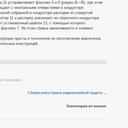
 11 устанавливают фасонки 5 и 6 (разрез В—В), при этом
ещают с монтажными отверстиями в кондукторе.
алей собранной в кондукторе распорки из отверстий
ктор 11 и распорку извлекают из сборочного кондуктора.
ют установочный шаблон 13, с помощью которого
фасонку 7. На этом сборка заканчивается и элемент
рукции просты и технология их изготовления аналогична
ительных конструкций.
й под сварку
Сборка пояса башни радиорелейной защиты
→
Комментариев нет коммент.