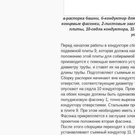
а-распорка башни, б-кондуктор для
концевые фасонки, 2-листовые заглуш
плиты, 10-седла кондуктора, 1
у
Перед началом работы в кондукторе сб
подвижной плиты 9, которая должна на
положению этой плиты для собираемой 
производится с помощью винтового уст
диаметру трубы, и ставят их на раму н
длины трубы. Подготовляют съемные ко
Сборку распорки начинают вне кондукт
отверстия, соответствующие диаметру т
опускают на седла 10 кондуктора. Про
на обоих концах должны быть одинаков
полудисковую фасонку 1, точно выреза
кондуктору отверстиями. Стальными пр
в плите 9. При этом необходимо иметь 
Фасонка прикрепляется к заглушке эле
проектное положение вторая фасонка.
После этого сборщики переходят к сбор
устанавливают съемный кондуктор 11. 