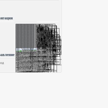
игация
авление
ход