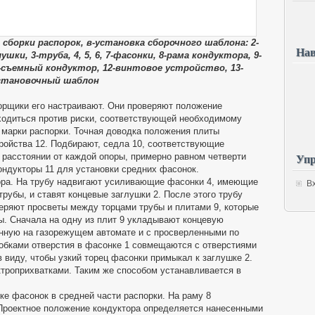
 сборки распорок, в-установка сборочного шаблона: 2-
Нав
ки, 3-труба, 4, 5, 6, 7-фасонки, 8-рама кондуктора, 9-
1-съемный кондуктор, 12-винтовое устройство, 13-
становочный шаблон
орщики его настраивают. Они проверяют положение
ходиться против риски, соответствующей необходимому
марки распорки. Точная доводка положения плиты
ройства 12. Подбирают, седла 10, соответствующие
Упр
а расстоянии от каждой опоры, примерно равном четверти
ндукторы 11 для установки средних фасонок.
ора. На трубу надвигают усиливающие фасонки 4, имеющие
В
рубы, и ставят концевые заглушки 2. После этого трубу
веряют просветы между торцами трубы и плитами 9, которые
ы. Сначала на одну из плит 9 укладывают концевую
нную на газорежущем автомате и с просверленными по
обками отверстия в фасонке 1 совмещаются с отверстиями
в виду, чтобы узкий торец фасонки примыкал к заглушке 2.
ктроприхватками. Таким же способом устанавливается в
ке фасонок в средней части распорки. На раму 8
Проектное положение кондуктора определяется нанесенными