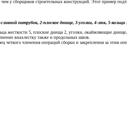
е, чем у сборщиков строительных конструкций. Этот пример по
-сливной патрубок, 2-плоское днище, 3-уголки, 4-люк, 5-кольц
ьца жесткости 5, плоские днища 2, уголки, окаймляющие днище
лнение внахлестку также и продольных швов.
зец четкого членения операций сборки и закрепления за этим оп