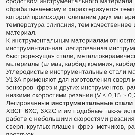
сродством инструментального материала 
обрабатываемому и характеризуется темп
которой происходит слипание двух матер
температура слипания, тем качественнее
материал.
К инструментальным материалам относятс
инструментальная, легированная инструм
быстрорежущая стали, металлокерамичес
материалы (алмаз, карбид кремния, карбид
Углеродистые инструментальные стали ма
У13А применяют для изготовления сверл 
зенкеров, фрез и других инструментов, р
низкими скоростями резания (V < 0,15 ~ 0,2
Легированные
инструментальные стали
ХВСГ, 6ХС, 6Х2С и им подобные также исп
работе с небольшими скоростями резания
сверл, круглых плашек, фрез, метчиков, ра
протяжек.