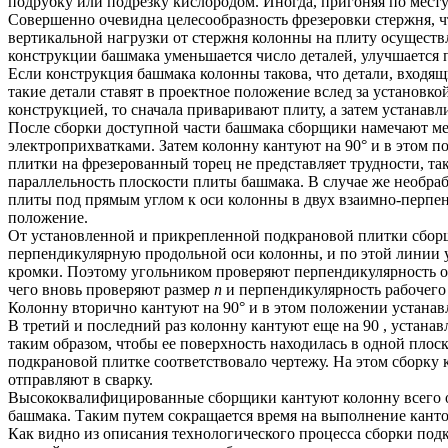
подрубку или подрезку кислородом. Иногда, пригоняя по месту
Совершенно очевидна целесообразность фрезеровки стержня, чт
вертикальной нагрузки от стержня колонны на плиту осуществл
конструкции башмака уменьшается число деталей, улучшается 
Если конструкция башмака колонны такова, что детали, входящие
такие детали ставят в проектное положение вслед за установк
конструкцией, то сначала приваривают плиту, а затем устанав
После сборки доступной части башмака сборщики намечают мес
электроприхватками. Затем колонну кантуют на 90° и в этом 
плитки на фрезерованный торец не представляет трудности, т
параллельность плоскости плиты башмака. В случае же необра
плиты под прямым углом к оси колонны в двух взаимно-перпе
положение.
От установленной и прикрепленной подкрановой плитки сбор
перпендикулярную продольной оси колонны, и по этой линии ус
кромки. Поэтому угольником проверяют перпендикулярность оп
чего вновь проверяют размер
n
и перпендикулярность рабочего 
Колонну вторично кантуют на 90° и в этом положении устанав
В третий и последний раз колонну кантуют еще на 90 , устан
таким образом, чтобы ее поверхность находилась в одной плос
подкрановой плитке соответствовало чертежу. На этом сборку 
отправляют в сварку.
Высококвалифицированные сборщики кантуют колонну всего оди
башмака. Таким путем сокращается время на выполнение кантов
Как видно из описания технологического процесса сборки под