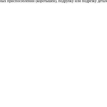
льных приспособлений (коротышей), подрубку или подрезку дета