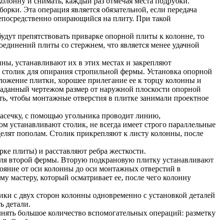
колонну и снимать, каждый раз отмечая места подрубки.
орки. Эта операция является обязательной, если передача
непосредственно опирающийся на плиту. При такой
 будут препятствовать приварке опорной плиты к колонне, то
соединений плиты со стержнем, что является менее удачной
ны, устанавливают их в этих местах и закрепляют
и столик для опирания стропильной фермы. Установка опорной
ложение плитки, хорошее прилегание ее к торцу колонны и
 заданный чертежом размер от наружной плоскости опорной
ь, чтобы монтажные отверстия в плитке занимали проектное
 засечку, с помощью угольника проводит линию,
м устанавливают столик, не всегда имеет строго параллельные
елят пополам. Столик прикрепляют к листу колонны, после
ке плиты) и расставляют ребра жесткости.
 для второй фермы. Вторую подкрановую плитку устанавливают
тояние от оси колонны до оси монтажных отверстий в
у мастеру, который осматривает ее, после чего колонну
ики с двух сторон колонны одновременно с установкой деталей
ь детали.
лнять большое количество вспомогательных операций: разметку