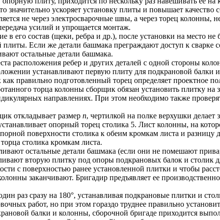
 опорную плиту, приходится по нескольку раз навешивать ее на 
о значительно ускоряет установку плиты и повышает качество сб
яется не через электросварочные швы, а через торец колонны, 
передача усилий и упрощается монтаж.
 в его состав (щеки, ребра и др.), после установки на место не
ой плиты. Если же детали башмака преграждают доступ к сварке 
ливают остальные детали башмака.
та расположения ребер и других деталей с одной стороны колон
положении устанавливают первую плиту для подкрановой балки 
ак как правильно подготовленный торец определяет проектное по
ботанного торца колонны сборщик обязан установить плитку на
ндикулярных направлениях. При этом необходимо также проверят
щик откладывает размер
n
, чертилкой на полке верхушки делает
танавливает опорный торец столика 5. Лист колонны, на которо
орной поверхности столика к обеим кромкам листа и разницу д
торца столика кромкам листа.
ливают остальные детали башмака (если они не помешают привар
авливают вторую плитку под опоры подкрановых балок и столик
кости с поверхностью ранее установленной плитки и чтобы расс
колонны заканчивают. Бригадир предъявляет ее производственном
н раз сразу на 180°, устанавливая подкрановые плитки и стол
очных работ, но при этом гораздо труднее правильно установит
крановой балки и колонны, сборочной бригаде приходится выпо