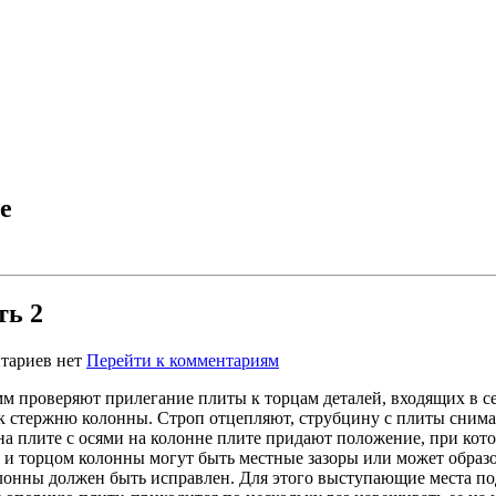
е
ть 2
тариев нет
Перейти к комментариям
проверяют прилегание плиты к торцам деталей, входящих в сеч
к стержню колонны. Строп отцепляют, струбцину с плиты снима
на плите с осями на колонне плите придают положение, при кото
 и торцом колонны могут быть местные зазоры или может образ
лонны должен быть исправлен. Для этого выступающие места по