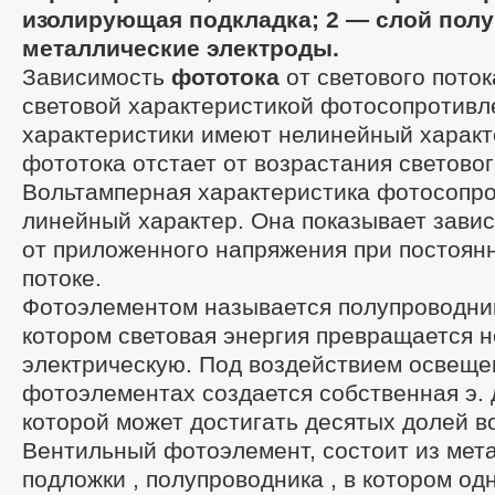
изолирующая подкладка; 2 — слой полу
металлические электроды.
Зависимость
фототока
от светового пото
световой характеристикой фотосопротивл
характеристики имеют нелинейный характ
фототока отстает от возрастания световог
Вольтамперная характеристика фотосопр
линейный характер. Она показывает зави
от приложенного напряжения при постоян
потоке.
Фотоэлементом называется полупроводник
котором световая энергия превращается 
электрическую. Под воздействием освеще
фотоэлементах создается собственная э. д
которой может достигать десятых долей в
Вентильный фотоэлемент, состоит из мет
подложки , полупроводника , в котором од