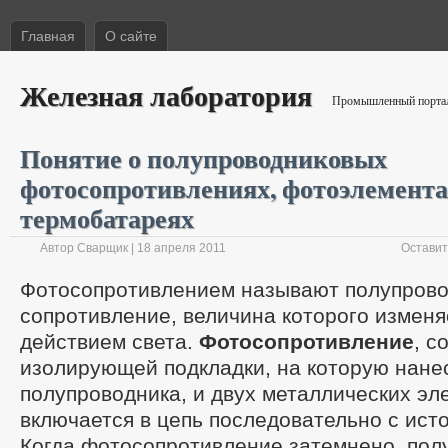
Главная
О сайте
Железная лаборатория
Промышленный портал 
Понятие о полупроводниковых
фотосопротивлениях, фотоэлемента
термобатареях
Автор Сварщик | 18 апреля 2011
Оставит
Фотосопротивлением называют полупров
сопротивление, величина которого изменя
действием света.
Фотосопротивление
, с
изолирующей подкладки, на которую нане
полупроводника, и двух металлических эл
включается в цепь последовательно с ист
Когда фотосопротивление затемнено, пол